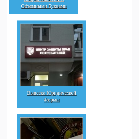
Объемными Буквами
Вывеска Юридической
Фирмы