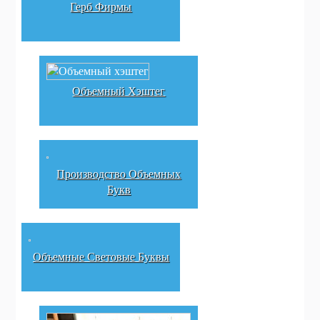
Герб Фирмы
Объемный Хэштег
Производство Объемных
Букв
Объемные Световые Буквы