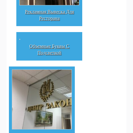
Рекламная Вывеска Для
Ресторана
Объемные Буквы С
Подсветкой