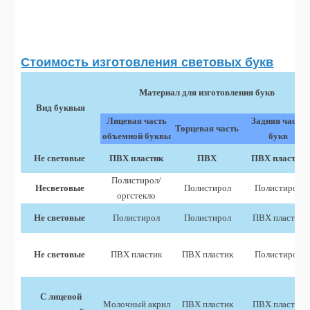
Стоимость изготовления световых букв
Материал для изготовления букв
Вид буквыя
Л
ицевая часть
Задняя часть
Торцевая часть
объемной буквы
букв
Не световые
ПВХ пластик
ПВХ
ПВХ пластик
Полистирол/
Несветовые
Полистирол
Полистирол
оргстекло
Не световые
Полистирол
Полистирол
ПВХ пластик
Не световые
ПВХ пластик
ПВХ пластик
Полистирол
С лицевой
Молочный акрил
ПВХ пластик
ПВХ пластик