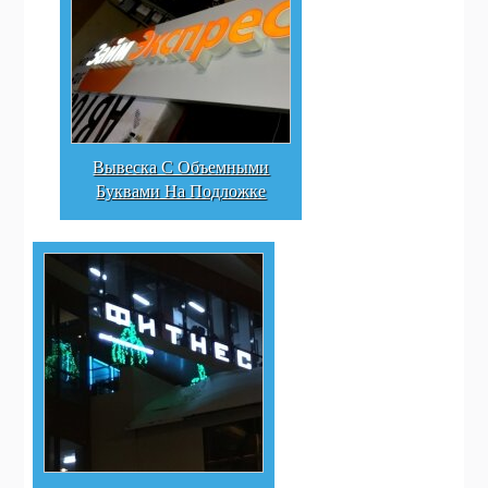
Вывеска С Объемными
Буквами На Подложке