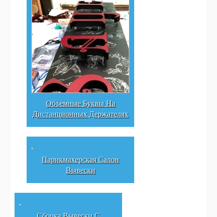
Объемные Буквы На
Дистанционных Держателях
Парикмахерская Салон
Вывески
Сборка Вывески С