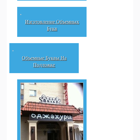
Изготовление Объемных
Букв
Объемные Буквы На
Подложке