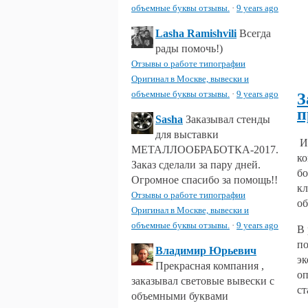
объемные буквы отзывы.
·
9 years ago
Lasha Ramishvili
Всегда
рады помочь!)
Отзывы о работе типографии
Оригинал в Москве, вывески и
объемные буквы отзывы.
·
9 years ago
З
п
Sasha
Заказывал стенды
для выставки
Из
МЕТАЛЛООБРАБОТКА-2017.
ко
Заказ сделали за пару дней.
бо
Огромное спасибо за помощь!!
кл
Отзывы о работе типографии
об
Оригинал в Москве, вывески и
объемные буквы отзывы.
·
9 years ago
В 
по
Владимир Юрьевич
эк
Прекрасная компания ,
оп
заказывал световые вывески с
ст
объемными буквами