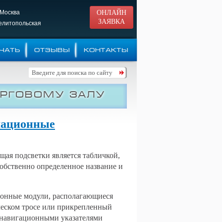
 Москва
ОНЛАЙН
ЗАЯВКА
Мелитопольская
ЧАТЬ
ОТЗЫВЫ
КОНТАКТЫ
орговому залу
мационные
ая подсветки является табличкой,
обственно определенное название и
ионные модули, располагающиеся
ческом тросе или прикрепленный
 навигационными указателями