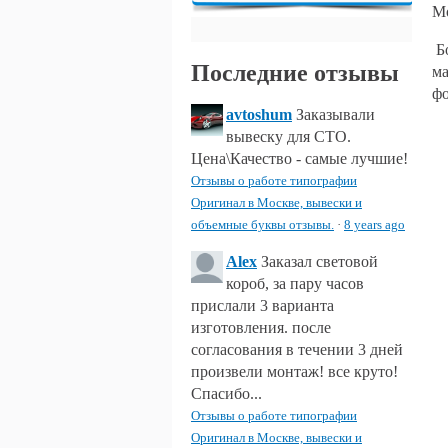
М
Бо
Последние отзывы
ма
фо
avtoshum
Заказывали
вывеску для СТО.
Цена\Качество - самые лучшие!
Отзывы о работе типографии
Оригинал в Москве, вывески и
объемные буквы отзывы.
·
8 years ago
Alex
Заказал световой
короб, за пару часов
прислали 3 варианта
изготовления. после
согласования в течении 3 дней
произвели монтаж! все круто!
Спасибо...
Отзывы о работе типографии
Оригинал в Москве, вывески и