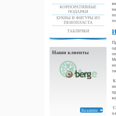
вн
КОРПОРАТИВНЫЕ
на
ПОДАРКИ
по
БУКВЫ И ФИГУРЫ ИЗ
то
ПЕНОПЛАСТА
И
ТАБЛИЧКИ
Пр
од
Наши клиенты
оп
Мо
не
та
Ка
ни
пр
ка
Со
Все клиенты
пл