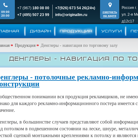
Россия г.
+7 (967)
180 08 00
+7(926)
673 54 26(24ч)
09:00
смотреть
ул. 2-я 
+7 (495)
507 23 99
info@originallm.ru
20:00
на карте
д12c17
ЛАВНАЯ
ДИЗАЙН
ПРОДУКЦИЯ
УСЛУГИ
ПЕ
авная
Продукция
Денглеры - навигация по торговому залу
Денглеры - навигация по т
енглеры - потолочные рекламно-инфор
онструкции
общественном понимании вся продукция рекламщиков, не имеющ
нако для каждого рекламно-информационного постера имеется с
ачение.
нглеры, в большинстве случаев представляют собой информац
д потолком в подвешенном состоянии на леске, шнуре, металли
сткой сцепкой монтажными креплениями к потолку и являются