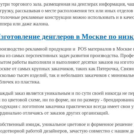
утри торгового зала. размещенная на денглерах информация, ч
грузку, рассказывая о месте расположения тех или иных отделов
толочные рекламные конструкции можно использовать и в качес
ппера или даже жалона.
зготовление денглеров в Москве по низ
оизводство рекламной продукции и POS материалов в Москве в
на из самых перспективных задач развития производства. Проф
ытом работы выполняли и выполняют десятки заказов на изгото
скве от самых крупных заказчиков, таких как Пятерочка, Связно
сколько тысяч изделий, так и небольших заказчиков с минималь
бличек из пластика.
ждый заказ является уникальным и по сути своей никогда не пе
 по цветовой схеме, ни по форме, ни по размеру - брендирован
одукция с логотипом заказчика практически всегда имеет свои 
рдинально отличаясь от заказов других организаций.
бственный имидж, уникальное цветовое и форменное решение 
одотворной работой дизайнеров, зачастую совместно с нашим д