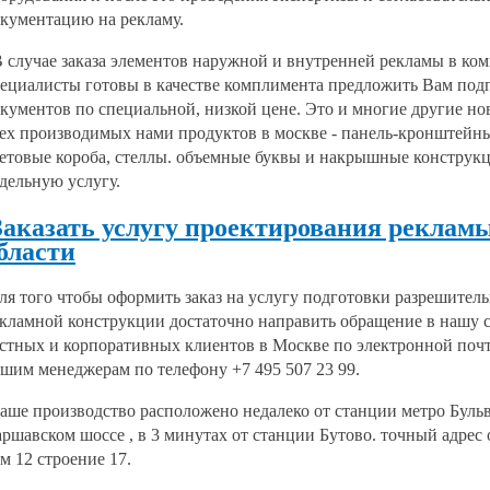
кументацию на рекламу.
случае заказа элементов наружной и внутренней рекламы в ко
ециалисты готовы в качестве комплимента предложить Вам под
кументов по специальной, низкой цене. Это и многие другие н
ех производимых нами продуктов в москве - панель-кронштейны
етовые короба, стеллы. объемные буквы и накрышные конструкци
дельную услугу.
аказать услугу проектирования рекламы
бласти
я того чтобы оформить заказ на услугу подготовки разрешител
кламной конструкции достаточно направить обращение в нашу 
стных и корпоративных клиентов в Москве по электронной поч
шим менеджерам по телефону +7 495 507 23 99.
ше производство расположено недалеко от станции метро Буль
ршавском шоссе , в 3 минутах от станции Бутово. точный адрес 
м 12 строение 17.