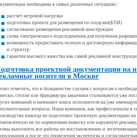
кументации необходима в самых различных ситуациях:
рассчет ветровой нагрузки
подготовка проекта для размещения по геодезии(БТИ)
согласование размещения рекламной конструкции
схема электрического подсоединения для получения разреш
возможность предоставить полную и достоверную информа
и структур
гарантия высокого качества как самой рекламной конструкции
одготовка проектной документации на 
екламные носители в Москве
оит отметить, что в большинстве случаев с вопросом о необхо
вески, стелли или брандмауэра заказчики сталкиваются уже пос
угих компаний и начинают поиск исполнителя на уже имеющую
полнительные вопросы. Наша компания, как профессионалы в с
оизводства никогда не подготовит проектную документацию н
тановленную не по нормативам вывеску или наружную рекламу,
товы выполнить все работы по восстановлению и легитимизац
орудования и после это проведения экспертизы и согласовател