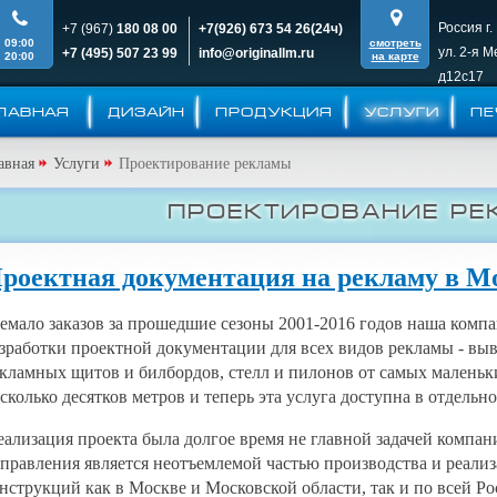
Россия г.
+7 (967)
180 08 00
+7(926)
673 54 26(24ч)
09:00
смотреть
ул. 2-я 
+7 (495)
507 23 99
info@originallm.ru
20:00
на карте
д12c17
ЛАВНАЯ
ДИЗАЙН
ПРОДУКЦИЯ
УСЛУГИ
ПЕ
авная
Услуги
Проектирование рекламы
Проектирование р
роектная документация на рекламу в М
мало заказов за прошедшие сезоны 2001-2016 годов наша компа
зработки проектной документации для всех видов рекламы - выв
кламных щитов и билбордов, стелл и пилонов от самых малень
сколько десятков метров и теперь эта услуга доступна в отдельн
ализация проекта была долгое время не главной задачей компан
правления является неотъемлемой частью производства и реал
нструкций как в Москве и Московской области, так и по всей Р