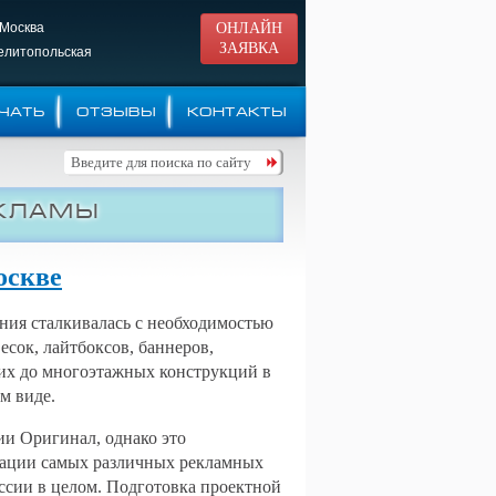
 Москва
ОНЛАЙН
ЗАЯВКА
Мелитопольская
ЧАТЬ
ОТЗЫВЫ
КОНТАКТЫ
екламы
оскве
ния сталкивалась с необходимостью
есок, лайтбоксов, баннеров,
ких до многоэтажных конструкций в
ом виде.
ии Оригинал, однако это
изации самых различных рекламных
оссии в целом. Подготовка проектной