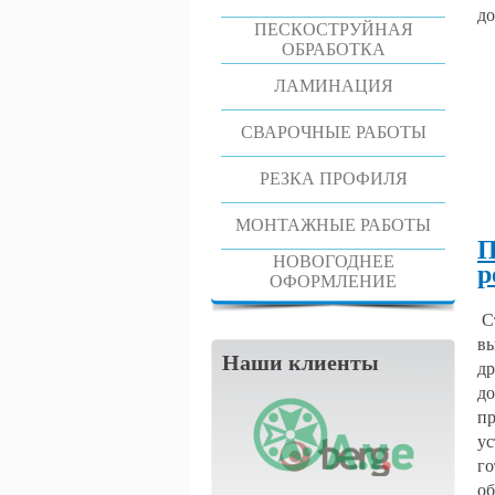
до
ПЕСКОСТРУЙНАЯ
ОБРАБОТКА
ЛАМИНАЦИЯ
СВАРОЧНЫЕ РАБОТЫ
РЕЗКА ПРОФИЛЯ
МОНТАЖНЫЕ РАБОТЫ
П
НОВОГОДНЕЕ
р
ОФОРМЛЕНИЕ
Ст
вы
Наши клиенты
др
до
пр
ус
го
об