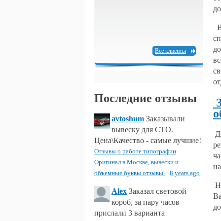
до
В 
сп
до
Все клиенты
вс
св
от
Последние отзывы
З
о
avtoshum
Заказывали
вывеску для СТО.
Дл
Цена\Качество - самые лучшие!
ре
Отзывы о работе типографии
ча
Оригинал в Москве, вывески и
на
объемные буквы отзывы.
·
8 years ago
На
Alex
Заказал световой
Ва
короб, за пару часов
до
прислали 3 варианта