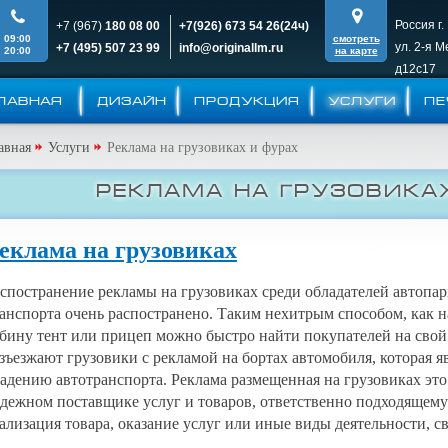
Россия г.
+7 (967)
180 08 00
+7(926)
673 54 26(24ч)
09:00
смотреть
ул. 2-я 
+7 (495)
507 23 99
info@originallm.ru
20:00
на карте
д12c17
ЛАВНАЯ
ДИЗАЙН
ПРОДУКЦИЯ
УСЛУГИ
ПЕ
авная
Услуги
Реклама на грузовиках и фурах
Реклама на грузовика
еклама на грузовиках
спостранение рекламы на грузовиках среди обладателей автопа
анспорта очень распостранено. Таким нехитрым способом, как н
бину тент или прицеп можно быстро найти покупателей на свой
зъезжают грузовики с рекламой на бортах автомобиля, которая 
адению автотранспорта. Реклама размещенная на грузовиках это 
дежном поставщике услуг и товаров, ответственно подходящему 
ализация товара, оказание услуг или иные виды деятельности, с