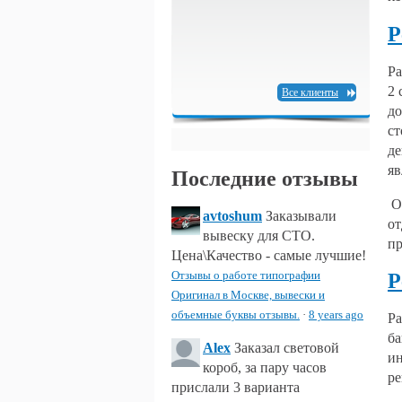
Р
Ра
2 
Все клиенты
до
ст
де
яв
Последние отзывы
Од
avtoshum
Заказывали
от
вывеску для СТО.
пр
Цена\Качество - самые лучшие!
Отзывы о работе типографии
Р
Оригинал в Москве, вывески и
объемные буквы отзывы.
·
8 years ago
Ра
ба
Alex
Заказал световой
ин
короб, за пару часов
ре
прислали 3 варианта