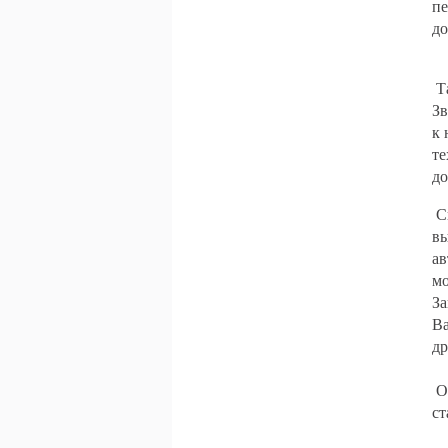
пе
до
Та
Зв
к 
те
до
Сп
вы
ав
мо
За
Ва
др
Об
ст