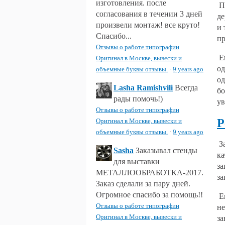
изготовления. после
Пр
согласования в течении 3 дней
де
произвели монтаж! все круто!
и 
Спасибо...
пр
Отзывы о работе типографии
Ещ
Оригинал в Москве, вывески и
од
объемные буквы отзывы.
·
9 years ago
од
Lasha Ramishvili
Всегда
бо
рады помочь!)
ув
Отзывы о работе типографии
Р
Оригинал в Москве, вывески и
объемные буквы отзывы.
·
9 years ago
За
Sasha
Заказывал стенды
ка
для выставки
за
МЕТАЛЛООБРАБОТКА-2017.
за
Заказ сделали за пару дней.
Огромное спасибо за помощь!!
Ещ
Отзывы о работе типографии
не
Оригинал в Москве, вывески и
за