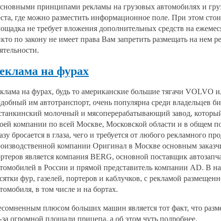
новными принципами рекламы на грузовых автомобилях и груз
ста, где можно разместить информационное поле. При этом стоит
ощадка не требует вложения дополнительных средств на ежемес
кто по закону не имеет права Вам запретить размещать на нем
ятельности.
еклама на фурах
клама на фурах, будь то американские большие тягачи VOLVO
добный им автотранспорт, очень популярна среди владельцев би
танкинский молочный и мясоперерабатывающий завод, которы
оей компании по всей Москве, Московской области и в общем по
азу бросается в глаза, чего и требуется от любого рекламного пр
оизводственной компании Оригинал в Москве основным заказчи
ртеров является компания BERG, основной поставщик автозапча
томобилей в России и прямой представитель компании AD. В н
сятки фур, газелей, портеров и каблучков, с рекламой размещен
томобиля, в том числе и на бортах.
сомненным плюсом больших машин является тот факт, что раз
-за огромной площади прицепа, а об этом чуть подробнее.