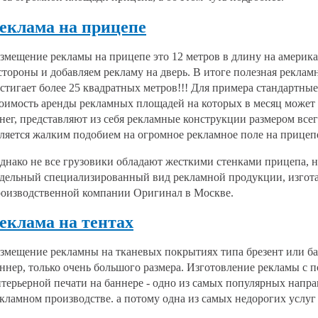
еклама на прицепе
змещение рекламы на прицепе это 12 метров в длину на америка
стороны и добавляем рекламу на дверь. В итоге полезная реклам
стигает более 25 квадратных метров!!! Для примера стандартн
оимость аренды рекламных площадей на которых в месяц может 
нег, представляют из себя рекламные конструкции размером всего
ляется жалким подобием на огромное рекламное поле на прицеп
нако не все грузовики обладают жесткими стенками прицепа, но
дельный специализированный вид рекламной продукции, изгот
оизводственной компании Оригинал в Москве.
еклама на тентах
змещение рекламны на тканевых покрытиях типа брезент или бан
ннер, только очень большого размера. Изготовление рекламы 
терьерной печати на баннере - одно из самых популярных напр
кламном производстве. а потому одна из самых недорогих услуг