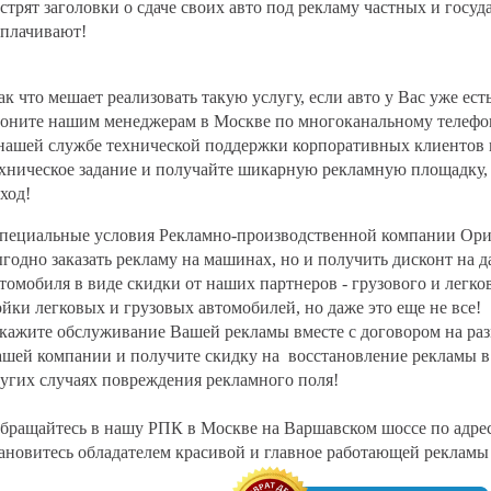
стрят заголовки о сдаче своих авто под рекламу частных и госу
плачивают!
к что мешает реализовать такую услугу, если авто у Вас уже ес
оните нашим менеджерам в Москве по многоканальному телефон
нашей службе технической поддержки корпоративных клиентов 
хническое задание и получайте шикарную рекламную площадку,
ход!
ециальные условия Рекламно-производственной компании Ориг
годно заказать рекламу на машинах, но и получить дисконт на
томобиля в виде скидки от наших партнеров - грузового и легк
йки легковых и грузовых автомобилей, но даже это еще не все!
кажите обслуживание Вашей рекламы вместе с договором на ра
шей компании и получите скидку на восстановление рекламы в с
угих случаях повреждения рекламного поля!
ращайтесь в нашу РПК в Москве на Варшавском шоссе по адресу
ановитесь обладателем красивой и главное работающей рекламы