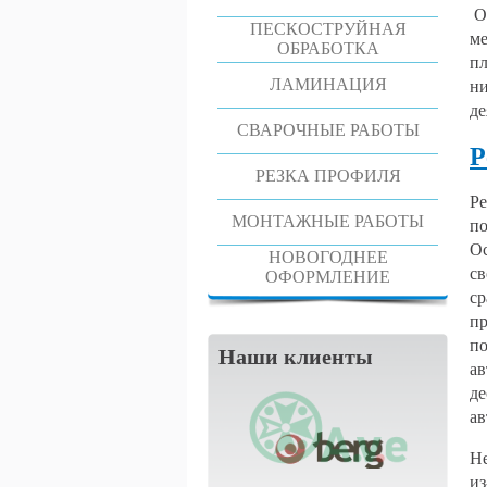
Ос
ПЕСКОСТРУЙНАЯ
ме
ОБРАБОТКА
пл
ЛАМИНАЦИЯ
ни
де
СВАРОЧНЫЕ РАБОТЫ
Р
РЕЗКА ПРОФИЛЯ
Ре
МОНТАЖНЫЕ РАБОТЫ
по
Ос
НОВОГОДНЕЕ
св
ОФОРМЛЕНИЕ
ср
пр
по
Наши клиенты
ав
де
ав
Не
из