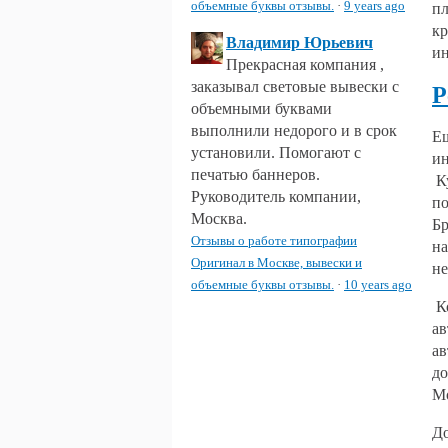
объемные буквы отзывы.
·
9 years ago
пл
кр
Владимир Юрьевич
ин
Прекрасная компания ,
заказывал световые вывески с
Р
объемными буквами
выполнили недорого и в срок
Ещ
установили. Помогают с
ин
печатью баннеров.
Ку
Руководитель компании,
по
Москва.
Бр
Отзывы о работе типографии
на
Оригинал в Москве, вывески и
не
объемные буквы отзывы.
·
10 years ago
Ко
ав
ав
до
Мо
До