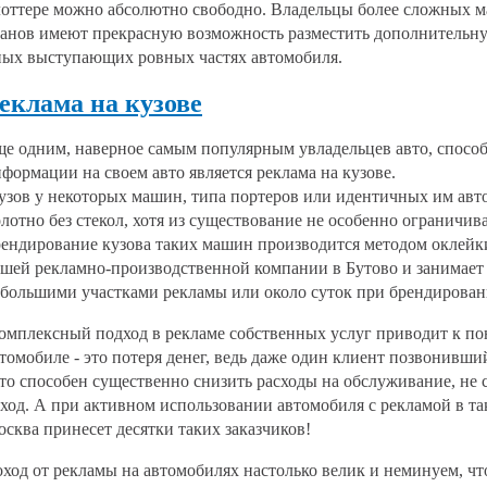
оттере можно абсолютно свободно. Владельцы более сложных м
анов имеют прекрасную возможность разместить дополнительную
ых выступающих ровных частях автомобиля.
еклама на кузове
е одним, наверное самым популярным увладельцев авто, спосо
формации на своем авто является реклама на кузове.
зов у некоторых машин, типа портеров или идентичных им автом
лотно без стекол, хотя из существование не особенно ограничив
ендирование кузова таких машин производится методом оклейк
шей рекламно-производственной компании в Бутово и занимает 
большими участками рекламы или около суток при брендирова
мплексный подход в рекламе собственных услуг приводит к по
томобиле - это потеря денег, ведь даже один клиент позвонивш
то способен существенно снизить расходы на обслуживание, не 
ход. А при активном использовании автомобиля с рекламой в та
сква принесет десятки таких заказчиков!
ход от рекламы на автомобилях настолько велик и неминуем, чт