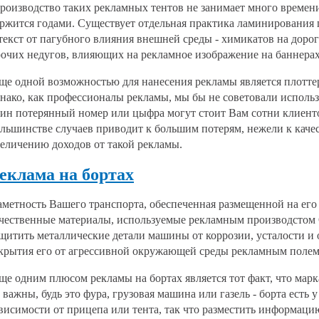
оизводство таких рекламных тентов не занимает много времени
ржится годами. Существует отдельная практика ламинирования 
текст от пагубного влияния внешней среды - химикатов на дорог
очих недугов, влияющих на рекламное изображение на баннерах
е одной возможностью для нанесения рекламы является плотте
нако, как профессионалы рекламы, мы бы не советовали использ
ин потерянный номер или цыфра могут стоит Вам сотни клиентов
льшинстве случаев приводит к большим потерям, нежели к каче
еличению доходов от такой рекламы.
еклама на бортах
метность Вашего транспорта, обеспеченная размещенной на его б
чественные материалы, используемые рекламным производстом
щитить металлические детали машины от коррозии, усталости и 
крытия его от агрессивной окружающей среды рекламным полем
е одним плюсом рекламы на бортах является тот факт, что мар
 важны, будь это фура, грузовая машина или газель - борта есть 
висимости от прицепа или тента, так что разместить информаци