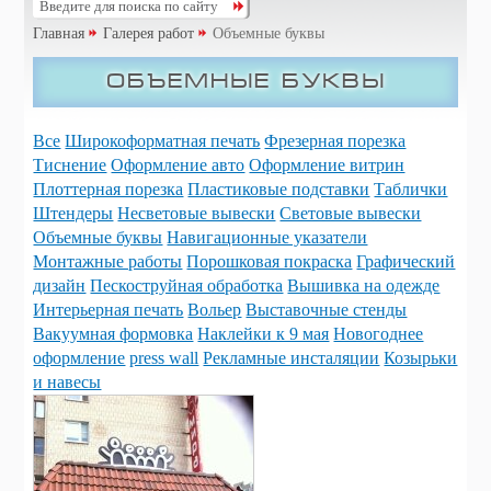
Главная
Галерея работ
Объемные буквы
Объемные буквы
Все
Широкоформатная печать
Фрезерная порезка
Тиснение
Оформление авто
Оформление витрин
Плоттерная порезка
Пластиковые подставки
Таблички
Штендеры
Несветовые вывески
Световые вывески
Объемные буквы
Навигационные указатели
Монтажные работы
Порошковая покраска
Графический
дизайн
Пескоструйная обработка
Вышивка на одежде
Интерьерная печать
Вольер
Выставочные стенды
Вакуумная формовка
Наклейки к 9 мая
Новогоднее
оформление
press wall
Рекламные инсталяции
Козырьки
и навесы