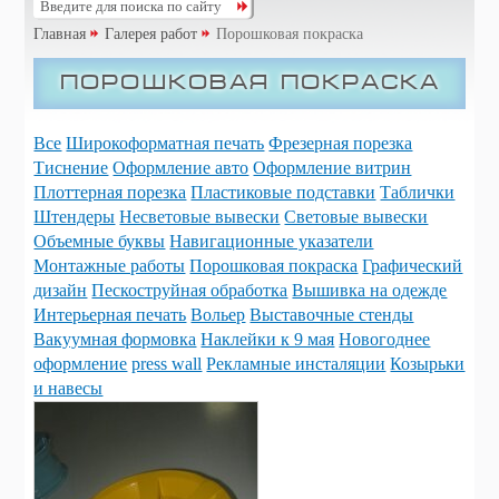
Главная
Галерея работ
Порошковая покраска
Порошковая покраска
Все
Широкоформатная печать
Фрезерная порезка
Тиснение
Оформление авто
Оформление витрин
Плоттерная порезка
Пластиковые подставки
Таблички
Штендеры
Несветовые вывески
Световые вывески
Объемные буквы
Навигационные указатели
Монтажные работы
Порошковая покраска
Графический
дизайн
Пескоструйная обработка
Вышивка на одежде
Интерьерная печать
Вольер
Выставочные стенды
Вакуумная формовка
Наклейки к 9 мая
Новогоднее
оформление
press wall
Рекламные инсталяции
Козырьки
и навесы