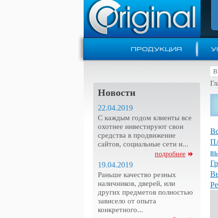
ПРОДУКЦИЯ
У
Гл
Новости
22.04.2019
С каждым годом клиенты все
охотнее инвестируют свои
В
средства в продвижение
Пл
сайтов, социальные сети и...
в
подробнее
Гр
19.04.2019
В
Раньше качество резных
наличников, дверей, или
Р
других предметов полностью
зависело от опыта
конкретного...