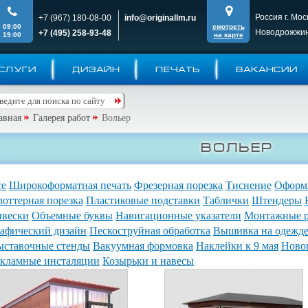
Россия г. Мос
+7 (967) 180-08-00
info@originallm.ru
09:00
смотреть
Новодрожжин
+7 (495) 258-93-48
19:00
на карте
СЛУГИ
ДИЗАЙН
ПЕЧАТЬ
ВАКАНСИИ
авная
Галерея работ
Вольер
Вольер
се
Широкоформатная печать
Фрезерная порезка
Тиснение
Оформл
оттерная порезка
Пластиковые подставки
Таблички
Штендеры
ывески
Объемные буквы
Навигационные указатели
Монтажные 
афический дизайн
Пескоструйная обработка
Вышивка на одежд
ыставочные стенды
Вакуумная формовка
Наклейки к 9 мая
Ново
екламные инсталяции
Козырьки и навесы