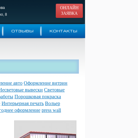
ква
ОНЛАЙН
ЗАЯВКА
о, 8
ОТЗЫВЫ
КОНТАКТЫ
ение авто
Оформление витрин
Несветовые вывески
Световые
работы
Порошковая покраска
е
Интерьерная печать
Вольер
годнее оформление
press wall